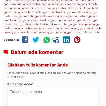
gps
,
cara buat gps di motor
,
cara pasang gps
,
cara pasang gps di mobil
,
cara pasang gps mobil
,
cara pasang gps motor
,
GpS
,
gps jual
,
gps kecil
,
gps mobil
,
gps mobil murah
,
gps mobil tracker
,
gps mobil tracking
,
gps
mobil truk
,
gps murah
,
gps pada motor
,
gps pengaman motor
,
gps real
time location
,
gps realtime tracker
,
gps sepeda motor
,
gps silacak
,
gps
tracker kecil
,
gps tracker terbaik untuk motor
,
harga gps
,
jasa pasang gps
mobil
,
jual gps motor
,
jual gps tracker motor
,
memasang gps mobil
,
mobil
pasang gps
,
mobil tracker
,
pasang gps
,
pasang gps motor
,
pelacak mobil
Bagikan ke
Belum ada komentar
Silahkan tulis komentar Anda
Email Anda tidak akan dipublikasikan. Kolom yang bertanda bintang
(*) wajib diisi.
Komentar Anda*