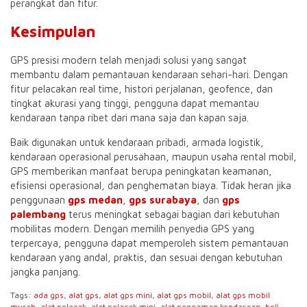
perangkat dan fitur.
Kesimpulan
GPS presisi modern telah menjadi solusi yang sangat
membantu dalam pemantauan kendaraan sehari-hari. Dengan
fitur pelacakan real time, histori perjalanan, geofence, dan
tingkat akurasi yang tinggi, pengguna dapat memantau
kendaraan tanpa ribet dari mana saja dan kapan saja.
Baik digunakan untuk kendaraan pribadi, armada logistik,
kendaraan operasional perusahaan, maupun usaha rental mobil,
GPS memberikan manfaat berupa peningkatan keamanan,
efisiensi operasional, dan penghematan biaya. Tidak heran jika
penggunaan
gps medan
,
gps surabaya
, dan
gps
palembang
terus meningkat sebagai bagian dari kebutuhan
mobilitas modern. Dengan memilih penyedia GPS yang
terpercaya, pengguna dapat memperoleh sistem pemantauan
kendaraan yang andal, praktis, dan sesuai dengan kebutuhan
jangka panjang.
Tags:
ada gps
,
alat gps
,
alat gps mini
,
alat gps mobil
,
alat gps mobil
murah
,
alat pelacak
,
alat pelacak mini
,
alat pengaman kendaraan
,
beli