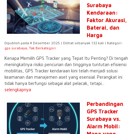
Surabaya
Kendaraan:
Faktor Akurasi,
Baterai, dan
Harga
Dipublish pada 4 Desember 2025 | Dilihat sebanyak 132 kali | Kategori:
gps surabaya
,
Tak Berkategori
Kenapa Memilih GPS Tracker yang Tepat Itu Penting? Di tengah
meningkatnya risiko pencurian dan tingginya tuntutan efisiensi
mobilitas, GPS Tracker kendaraan kini telah menjadi solusi
keamanan dan manajemen aset yang esensial. Perangkat ini
tidak hanya berfungsi sebagai alat pelacak, tetapi...
selengkapnya
Perbandingan
GPS Tracker
Surabaya vs.
Alarm Mobil:
Mana yang