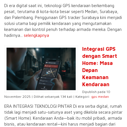
Di era digital saat ini, teknologi GPS kendaraan berkembang
pesat, terutama di kota-kota besar seperti Medan, Surabaya,
dan Palembang. Penggunaan GPS tracker Surabaya kini menjadi
solusi utama bagi pemilik kendaraan yang mengutamakan
keamanan dan kontrol penuh terhadap armada mereka. Dengan
hadirnya...
selengkapnya
Integrasi GPS
dengan Smart
Home: Masa
Depan
Keamanan
Kendaraan
Dipublish pada 10
November 2025 | Dilihat sebanyak 134 kali | Kategori:
gps medan
ERA INTEGRASI TEKNOLOGI PINTAR Di era serba digital, rumah
tidak lagi menjadi satu-satunya aset yang dikelola secara pintar
(Smart Home). Kendaraan Anda—baik itu mobil pribadi, armada
bisnis, atau kendaraan rental—kini harus menjadi bagian dari