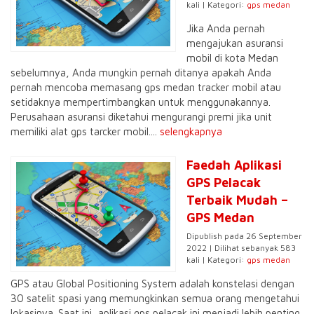
kali | Kategori:
gps medan
Jika Anda pernah
mengajukan asuransi
mobil di kota Medan
sebelumnya, Anda mungkin pernah ditanya apakah Anda
pernah mencoba memasang gps medan tracker mobil atau
setidaknya mempertimbangkan untuk menggunakannya.
Perusahaan asuransi diketahui mengurangi premi jika unit
memiliki alat gps tarcker mobil....
selengkapnya
Faedah Aplikasi
GPS Pelacak
Terbaik Mudah –
GPS Medan
Dipublish pada 26 September
2022 | Dilihat sebanyak 583
kali | Kategori:
gps medan
GPS atau Global Positioning System adalah konstelasi dengan
30 satelit spasi yang memungkinkan semua orang mengetahui
lokasinya. Saat ini, aplikasi gps pelacak ini menjadi lebih penting