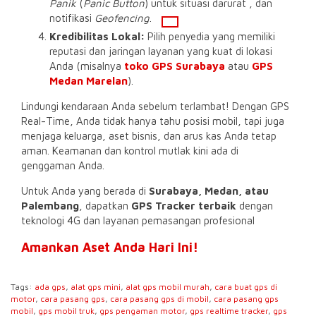
Panik
(
Panic Button
) untuk situasi darurat , dan
notifikasi
Geofencing
.
Kredibilitas Lokal:
Pilih penyedia yang memiliki
reputasi dan jaringan layanan yang kuat di lokasi
Anda (misalnya
toko GPS Surabaya
atau
GPS
Medan Marelan
).
Lindungi kendaraan Anda sebelum terlambat! Dengan GPS
Real-Time, Anda tidak hanya tahu posisi mobil, tapi juga
menjaga keluarga, aset bisnis, dan arus kas Anda tetap
aman. Keamanan dan kontrol mutlak kini ada di
genggaman Anda.
Untuk Anda yang berada di
Surabaya, Medan, atau
Palembang
, dapatkan
GPS Tracker terbaik
dengan
teknologi 4G dan layanan pemasangan profesional
Amankan Aset Anda Hari Ini!
Tags:
ada gps
,
alat gps mini
,
alat gps mobil murah
,
cara buat gps di
motor
,
cara pasang gps
,
cara pasang gps di mobil
,
cara pasang gps
mobil
,
gps mobil truk
,
gps pengaman motor
,
gps realtime tracker
,
gps