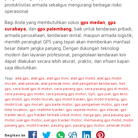
produktivitas armada sekaligus mengurangi berbagai risiko
operasional.
Bagi Anda yang membutuhkan solusi
gps medan
,
gps
surabaya
, dan
gps palembang
, baik untuk kendaraan pribadi,
armada perusahaan, kendaraan rental, maupun armada logistik,
memilih perangkat GPS yang tepat akan memberikan manfaat
besar dalam jangka panjang. Dengan dukungan teknologi
modern dan layanan profesional, pengelolaan kendaraan kini
dapat dilakukan secara lebih akurat, praktis, dan efisien kapan
saja dibutuhkan.
Tags:
ada gps
,
alat gps
,
alat gps mini
,
alat gps mobil
,
alat gps mobil
murah
,
alat pelacak
,
alat pelacak mini
,
alat pengaman kendaraan
,
beli
gps
,
cara buat gps di motor
,
cara pasang gps
,
cara pasang gps di mobil
,
cara pasang gps mobil
,
cara pasang gps motor
,
GpS
,
gps jual
,
gps kecil
,
gps mobil
,
gps mobil murah
,
gps mobil tracker
,
gps mobil tracking
,
gps
mobil truk
,
gps murah
,
gps pada motor
,
gps pengaman motor
,
gps real
time location
,
gps realtime tracker
,
gps sepeda motor
,
gps silacak
,
gps
tracker kecil
,
gps tracker terbaik untuk motor
,
harga gps
,
jasa pasang gps
mobil
,
jual gps motor
,
jual gps tracker motor
,
memasang gps mobil
,
mobil
pasang gps
,
mobil tracker
,
pasang gps
,
pasang gps motor
,
pelacak mobil
Bagikan ke