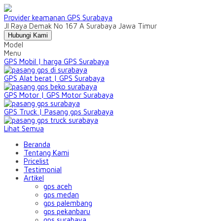
Provider keamanan GPS Surabaya
Jl Raya Demak No 167 A Surabaya Jawa Timur
Hubungi Kami
Model
Menu
GPS Mobil | harga GPS Surabaya
GPS Alat berat | GPS Surabaya
GPS Motor | GPS Motor Surabaya
GPS Truck | Pasang gps Surabaya
Lihat Semua
Beranda
Tentang Kami
Pricelist
Testimonial
Artikel
gps aceh
gps medan
gps palembang
gps pekanbaru
gps surabaya