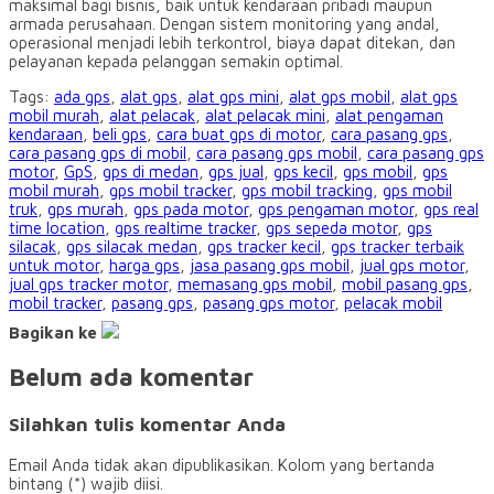
maksimal bagi bisnis, baik untuk kendaraan pribadi maupun
armada perusahaan. Dengan sistem monitoring yang andal,
operasional menjadi lebih terkontrol, biaya dapat ditekan, dan
pelayanan kepada pelanggan semakin optimal.
Tags:
ada gps
,
alat gps
,
alat gps mini
,
alat gps mobil
,
alat gps
mobil murah
,
alat pelacak
,
alat pelacak mini
,
alat pengaman
kendaraan
,
beli gps
,
cara buat gps di motor
,
cara pasang gps
,
cara pasang gps di mobil
,
cara pasang gps mobil
,
cara pasang gps
motor
,
GpS
,
gps di medan
,
gps jual
,
gps kecil
,
gps mobil
,
gps
mobil murah
,
gps mobil tracker
,
gps mobil tracking
,
gps mobil
truk
,
gps murah
,
gps pada motor
,
gps pengaman motor
,
gps real
time location
,
gps realtime tracker
,
gps sepeda motor
,
gps
silacak
,
gps silacak medan
,
gps tracker kecil
,
gps tracker terbaik
untuk motor
,
harga gps
,
jasa pasang gps mobil
,
jual gps motor
,
jual gps tracker motor
,
memasang gps mobil
,
mobil pasang gps
,
mobil tracker
,
pasang gps
,
pasang gps motor
,
pelacak mobil
Bagikan ke
Belum ada komentar
Silahkan tulis komentar Anda
Email Anda tidak akan dipublikasikan. Kolom yang bertanda
bintang (*) wajib diisi.