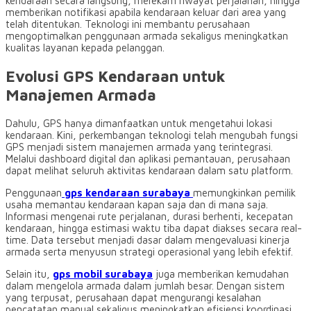
kendaraan secara langsung, merekam riwayat perjalanan, hingga
memberikan notifikasi apabila kendaraan keluar dari area yang
telah ditentukan. Teknologi ini membantu perusahaan
mengoptimalkan penggunaan armada sekaligus meningkatkan
kualitas layanan kepada pelanggan.
Evolusi GPS Kendaraan untuk
Manajemen Armada
Dahulu, GPS hanya dimanfaatkan untuk mengetahui lokasi
kendaraan. Kini, perkembangan teknologi telah mengubah fungsi
GPS menjadi sistem manajemen armada yang terintegrasi.
Melalui dashboard digital dan aplikasi pemantauan, perusahaan
dapat melihat seluruh aktivitas kendaraan dalam satu platform.
Penggunaan
gps kendaraan surabaya
memungkinkan pemilik
usaha memantau kendaraan kapan saja dan di mana saja.
Informasi mengenai rute perjalanan, durasi berhenti, kecepatan
kendaraan, hingga estimasi waktu tiba dapat diakses secara real-
time. Data tersebut menjadi dasar dalam mengevaluasi kinerja
armada serta menyusun strategi operasional yang lebih efektif.
Selain itu,
gps mobil surabaya
juga memberikan kemudahan
dalam mengelola armada dalam jumlah besar. Dengan sistem
yang terpusat, perusahaan dapat mengurangi kesalahan
pencatatan manual sekaligus meningkatkan efisiensi koordinasi