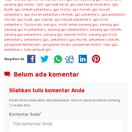
pasang gps motor
,
GpS
,
gps alat berat
,
gps alat berat escavator
,
gps
KLHK
,
gps limbah pekanbaru
,
gps motor
,
gps murah
,
gps murah
pekanbaru
,
gps murah pekanbaru terbaik
,
gps pekanbaru
,
gps pekanbaru
murah
,
gps sicak
,
gps silacak
,
gps silacak pekanbaru
,
gps truck
pekanbaru
,
Gpsmurah
,
jual gps
,
mobil aman pasang gps
,
pasang gps
,
pasang gps di pekanbaru
,
pasang gps dipekanbaru
,
pasang gps limbah
,
pasang gps pekanbaru
,
pasang gps sepeda motor
,
pasang gps truck
pekanbaru
,
pekanbaru gps
,
pekanbaru gps murah
,
pekanbaru silacak
,
pengaman kendaraan
,
pengaman mobil
,
pengaman motor
,
toko gps
pekanbaru
,
toko penjual gps
Bagikan ke
Belum ada komentar
Silahkan tulis komentar Anda
Email Anda tidak akan dipublikasikan. Kolom yang bertanda bintang
(*) wajib diisi.
Komentar Anda*