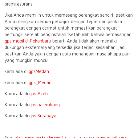
premi asuransi.
Jika Anda memilih untuk memasang perangkat sendiri, pastikan
Anda mengikuti semua petunjuk dengan tepat dan periksa
perangkat dengan cermat untuk memastikan perangkat
berfungsi setelah penginstalan. Ketahuilah bahwa pemasangan
gps mobil di Pekanbaru
berarti Anda tidak akan memiliki
dukungan eksternal yang tersedia jika terjadi kesalahan, jadi
pastikan Anda yakin dengan cara menangani masalah apa pun
yang mungkin muncul
kami ada di
gpsMedan
kami ada di
gps_Medan
Kami ada di
gps Aceh
Kami ada di
gps palembang
Kami ada di
gps Surabaya
Tags:
alat pengaman kendaraan
,
beli gps
,
cara pasang gps mobil
,
cara