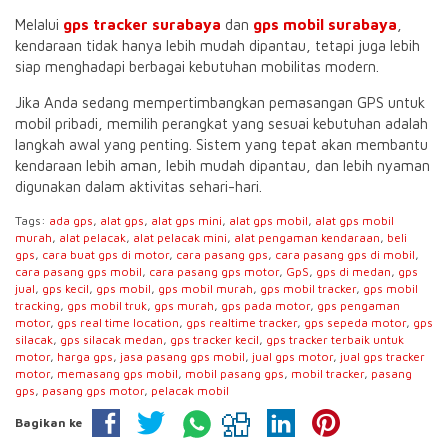
Melalui
gps tracker surabaya
dan
gps mobil surabaya
,
kendaraan tidak hanya lebih mudah dipantau, tetapi juga lebih
siap menghadapi berbagai kebutuhan mobilitas modern.
Jika Anda sedang mempertimbangkan pemasangan GPS untuk
mobil pribadi, memilih perangkat yang sesuai kebutuhan adalah
langkah awal yang penting. Sistem yang tepat akan membantu
kendaraan lebih aman, lebih mudah dipantau, dan lebih nyaman
digunakan dalam aktivitas sehari-hari.
Tags:
ada gps
,
alat gps
,
alat gps mini
,
alat gps mobil
,
alat gps mobil
murah
,
alat pelacak
,
alat pelacak mini
,
alat pengaman kendaraan
,
beli
gps
,
cara buat gps di motor
,
cara pasang gps
,
cara pasang gps di mobil
,
cara pasang gps mobil
,
cara pasang gps motor
,
GpS
,
gps di medan
,
gps
jual
,
gps kecil
,
gps mobil
,
gps mobil murah
,
gps mobil tracker
,
gps mobil
tracking
,
gps mobil truk
,
gps murah
,
gps pada motor
,
gps pengaman
motor
,
gps real time location
,
gps realtime tracker
,
gps sepeda motor
,
gps
silacak
,
gps silacak medan
,
gps tracker kecil
,
gps tracker terbaik untuk
motor
,
harga gps
,
jasa pasang gps mobil
,
jual gps motor
,
jual gps tracker
motor
,
memasang gps mobil
,
mobil pasang gps
,
mobil tracker
,
pasang
gps
,
pasang gps motor
,
pelacak mobil
Bagikan ke