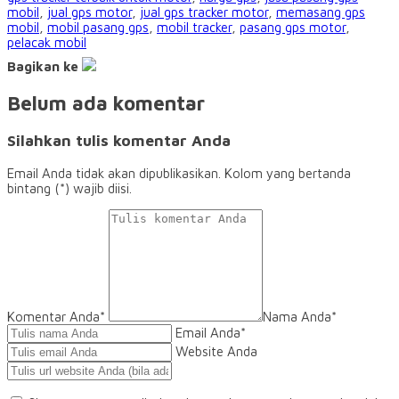
mobil
,
jual gps motor
,
jual gps tracker motor
,
memasang gps
mobil
,
mobil pasang gps
,
mobil tracker
,
pasang gps motor
,
pelacak mobil
Bagikan ke
Belum ada komentar
Silahkan tulis komentar Anda
Email Anda tidak akan dipublikasikan. Kolom yang bertanda
bintang (*) wajib diisi.
Komentar Anda*
Nama Anda
*
Email Anda
*
Website Anda