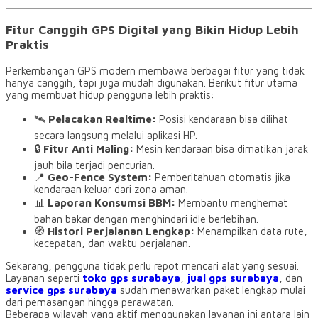
Fitur Canggih GPS Digital yang Bikin Hidup Lebih
Praktis
Perkembangan GPS modern membawa berbagai fitur yang tidak
hanya canggih, tapi juga mudah digunakan. Berikut fitur utama
yang membuat hidup pengguna lebih praktis:
🛰️
Pelacakan Realtime:
Posisi kendaraan bisa dilihat
secara langsung melalui aplikasi HP.
🔒
Fitur Anti Maling:
Mesin kendaraan bisa dimatikan jarak
jauh bila terjadi pencurian.
📍
Geo-Fence System:
Pemberitahuan otomatis jika
kendaraan keluar dari zona aman.
📊
Laporan Konsumsi BBM:
Membantu menghemat
bahan bakar dengan menghindari idle berlebihan.
🧭
Histori Perjalanan Lengkap:
Menampilkan data rute,
kecepatan, dan waktu perjalanan.
Sekarang, pengguna tidak perlu repot mencari alat yang sesuai.
Layanan seperti
toko gps surabaya
,
jual gps surabaya
, dan
service gps surabaya
sudah menawarkan paket lengkap mulai
dari pemasangan hingga perawatan.
Beberapa wilayah yang aktif menggunakan layanan ini antara lain