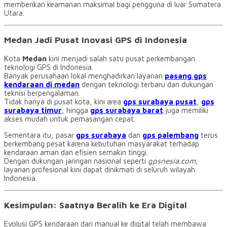
memberikan keamanan maksimal bagi pengguna di luar Sumatera
Utara.
Medan Jadi Pusat Inovasi GPS di Indonesia
Kota
Medan
kini menjadi salah satu pusat perkembangan
teknologi GPS di Indonesia.
Banyak perusahaan lokal menghadirkan layanan
pasang gps
kendaraan di medan
dengan teknologi terbaru dan dukungan
teknisi berpengalaman.
Tidak hanya di pusat kota, kini area
gps surabaya pusat
,
gps
surabaya timur
, hingga
gps surabaya barat
juga memiliki
akses mudah untuk pemasangan cepat.
Sementara itu, pasar
gps surabaya
dan
gps palembang
terus
berkembang pesat karena kebutuhan masyarakat terhadap
kendaraan aman dan efisien semakin tinggi.
Dengan dukungan jaringan nasional seperti
gpsnesia.com
,
layanan profesional kini dapat dinikmati di seluruh wilayah
Indonesia.
Kesimpulan: Saatnya Beralih ke Era Digital
Evolusi GPS kendaraan dari manual ke digital telah membawa