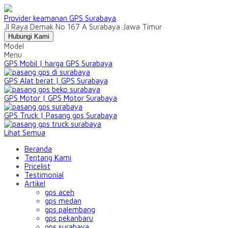
Provider keamanan GPS Surabaya
Jl Raya Demak No 167 A Surabaya Jawa Timur
Hubungi Kami
Model
Menu
GPS Mobil | harga GPS Surabaya
GPS Alat berat | GPS Surabaya
GPS Motor | GPS Motor Surabaya
GPS Truck | Pasang gps Surabaya
Lihat Semua
Beranda
Tentang Kami
Pricelist
Testimonial
Artikel
gps aceh
gps medan
gps palembang
gps pekanbaru
gps surabaya