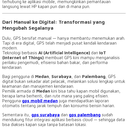
terhubung ke aplikasi mobile, memungkinkan pemantauan
langsung lewat HP kapan pun dan di mana pun.
Dari Manual ke Digital: Transformasi yang
Mengubah Segalanya
Dulu, GPS bersifat manual — hanya membantu menemukan arah.
Tapi di era digital, GPS telah menjadi pusat kendali kendaraan
modern.
Teknologi berbasis
AI (Artificial Intelligence)
dan
IoT
(Internet of Things)
membuat GPS kini mampu menganalisis
perilaku pengemudi, efisiensi bahan bakar, dan performa
kendaraan.
Bagi pengguna di
Medan
,
Surabaya
, dan
Palembang
, GPS
digital bukan sekadar alat pelacak, melainkan solusi lengkap untuk
keamanan dan manajemen kendaraan.
Pemilik armada di
Medan
kini bisa tahu kapan mobil digunakan,
berapa lama berhenti, dan rute mana yang paling efisien.
Pengguna
gps mobil medan
juga mendapatkan laporan
otomatis tentang jarak tempuh dan konsumsi bensin harian.
Sementara itu,
gps surabaya
dan
gps palembang
sudah
mendukung fitur integrasi aplikasi berbasis cloud — sehingga data
bisa diakses kapan saja tanpa batasan lokasi.