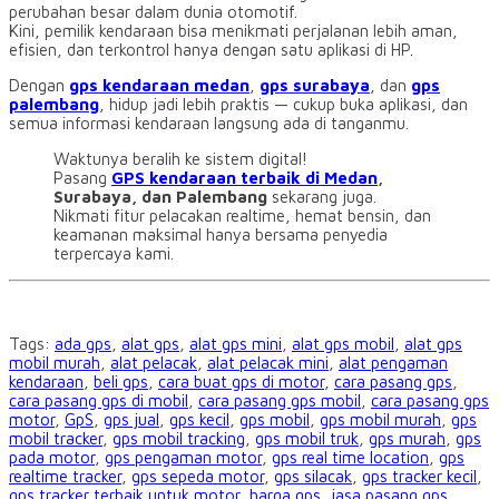
perubahan besar dalam dunia otomotif.
Kini, pemilik kendaraan bisa menikmati perjalanan lebih aman,
efisien, dan terkontrol hanya dengan satu aplikasi di HP.
Dengan
gps kendaraan medan
,
gps surabaya
, dan
gps
palembang
, hidup jadi lebih praktis — cukup buka aplikasi, dan
semua informasi kendaraan langsung ada di tanganmu.
Waktunya beralih ke sistem digital!
Pasang
GPS kendaraan terbaik di Medan
,
Surabaya, dan Palembang
sekarang juga.
Nikmati fitur pelacakan realtime, hemat bensin, dan
keamanan maksimal hanya bersama penyedia
terpercaya kami.
Tags:
ada gps
,
alat gps
,
alat gps mini
,
alat gps mobil
,
alat gps
mobil murah
,
alat pelacak
,
alat pelacak mini
,
alat pengaman
kendaraan
,
beli gps
,
cara buat gps di motor
,
cara pasang gps
,
cara pasang gps di mobil
,
cara pasang gps mobil
,
cara pasang gps
motor
,
GpS
,
gps jual
,
gps kecil
,
gps mobil
,
gps mobil murah
,
gps
mobil tracker
,
gps mobil tracking
,
gps mobil truk
,
gps murah
,
gps
pada motor
,
gps pengaman motor
,
gps real time location
,
gps
realtime tracker
,
gps sepeda motor
,
gps silacak
,
gps tracker kecil
,
gps tracker terbaik untuk motor
,
harga gps
,
jasa pasang gps