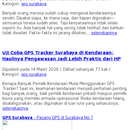
Kategori:
gps surabaya
Banyak orang merasa sudah cukup mengenal kendaraannya
sendiri. Dipakai siapa, ke mana saja, dan kapan digunakan—
semuanya terasa sudah jelas. Tapi kenyataannya tidak selalu
seperti itu. Ada banyak hal yang sering tidak terlihat dan bahkan
tidak disadari. Fakta-fakta ini jarang dibahas,...
selengkapnya
Uji Coba GPS Tracker Surabaya di Kendaraan:
Hasilnya Pengawasan Jadi Lebih Praktis dari HP
Dipublish pada 14 Maret 2026 | Dilihat sebanyak 77 kali |
Kategori:
gps surabaya
Kenapa Banyak Pemilik Kendaraan Mulai Menggunakan GPS
Tracker? Saat ini, keamanan kendaraan menjadi perhatian penting
bagi banyak orang, baik pemilik kendaraan pribadi maupun pemilik
bisnis yang memiliki armada operasional. Risiko kendaraan hilang,
disalahgunakan, atau digunakan di luar rute yang seharusnya...
selengkapnya
GPS Surabaya
- Pasang GPS di Surabaya No 1