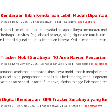
 Kendaraan Bikin Kendaraan Lebih Mudah Dipantau
ish pada 18 Juli 2026 | Dilihat sebanyak 16 kali | Kategori:
gps surabaya
k pemilik kendaraan baru menyadari betapa sulitnya memantau mobi
 berbagai aktivitas. Pagi dipakai bekerja, siang digunakan untuk uru
 kembali digunakan untuk keperluan lainnya. Ketika kendaraan terus 
 Tracker Mobil Surabaya: 10 Area Rawan Pencurian 
ish pada 12 November 2025 | Dilihat sebanyak 177 kali | Kategori:
gps palemba
eamanan kendaraan bermotor, khususnya mobil, masih menjadi mom
pun teknologi pengamanan mobil terus berkembang, modus operandi 
kota besar seperti Jakarta, Surabaya, Medan, hingga Palembang ter
i Digital Kendaraan: GPS Tracker Surabaya yang B
ish pada 21 Februari 2026 | Dilihat sebanyak 71 kali | Kategori:
gps surabaya