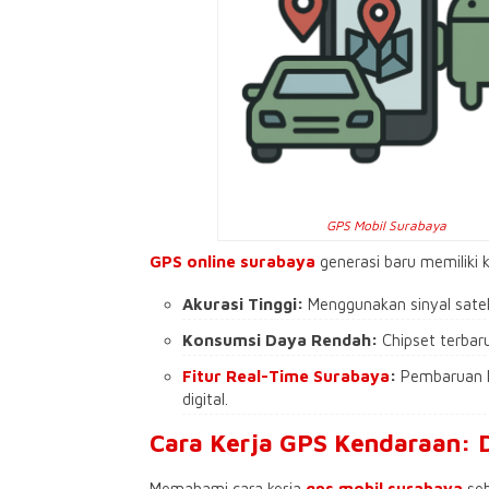
GPS Mobil Surabaya
GPS online surabaya
generasi baru memiliki k
Akurasi Tinggi:
Menggunakan sinyal sateli
Konsumsi Daya Rendah:
Chipset terbar
Fitur Real-Time Surabaya
:
Pembaruan lo
digital.
​Cara Kerja GPS Kendaraan: D
​Memahami cara kerja
gps mobil surabaya
seb