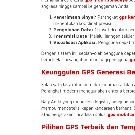
angkasa hingga sampai ke genggaman Anda.
Penerimaan Sinyal:
Perangkat
gps ke
menentukan koordinat presisi.
Pengolahan Data:
Chipset di dalam per
Transmisi Data:
Melalui jaringan selule
Visualisasi Aplikasi:
Pengguna dapat mel
​Dengan sistem ini, seolah-olah pengguna dapa
berarti. Hal ini sangat penting bagi pengguna
gp
​Keunggulan GPS Generasi B
​Salah satu ketakutan pemilik kendaraan adala
Perangkat modern menggunakan antena berpres
​Bagi Anda yang mengelola logistik, penggunaa
mampu mendeteksi kapan kendaraan berhenti (i
atau pergerakan. Ini adalah solusi
gps mobil a
​Pilihan GPS Terbaik dan T