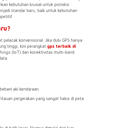
nkan kebutuhan krusial untuk proteksi
enjadi standar baru, baik untuk kebutuhan
etitif.
aru?
at pelacak konvensional. Jika dulu GPS hanya
ng tinggi, kini perangkat
gps terbaik di
Things
(IoT) dan konektivitas multi-band.
data.
ebani aki kendaraan.
ntauan pergerakan yang sangat halus di peta
 balik layar. Alurnya dimulai dari luar