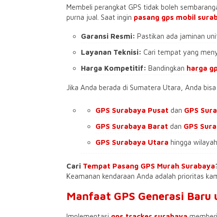
​Membeli perangkat GPS tidak boleh sembarang
purna jual. Saat ingin
pasang gps mobil sura
Garansi Resmi:
Pastikan ada jaminan unit 
Layanan Teknisi:
Cari tempat yang menyed
Harga Kompetitif:
Bandingkan
harga g
​Jika Anda berada di Sumatera Utara, Anda b
GPS Surabaya Pusat
dan
GPS Sura
GPS Surabaya Barat
dan
GPS Sur
GPS Surabaya Utara
hingga wilaya
Cari
Tempat Pasang GPS Murah Surabaya
Keamanan kendaraan Anda adalah prioritas kam
​Manfaat GPS Generasi Baru 
​Implementasi
gps tracker surabaya
memberik