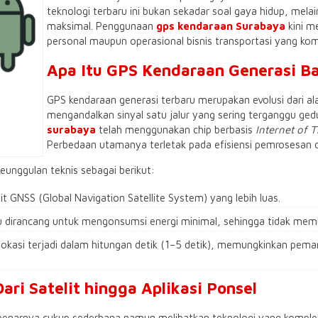
teknologi terbaru ini bukan sekadar soal gaya hidup, melai
maksimal. Penggunaan
gps kendaraan Surabaya
kini m
personal maupun operasional bisnis transportasi yang komp
​Apa Itu GPS Kendaraan Generasi B
​GPS kendaraan generasi terbaru merupakan evolusi dari al
mengandalkan sinyal satu jalur yang sering terganggu gedu
surabaya
telah menggunakan chip berbasis
Internet of 
Perbedaan utamanya terletak pada efisiensi pemrosesan 
eunggulan teknis sebagai berikut:
t GNSS (Global Navigation Satellite System) yang lebih luas.
u dirancang untuk mengonsumsi energi minimal, sehingga tidak memb
kasi terjadi dalam hitungan detik (1–5 detik), memungkinkan pema
ari Satelit hingga Aplikasi Ponsel
enarnya cukup sederhana namun melibatkan teknologi yang kompleks di