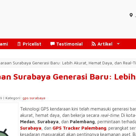
Kami
Pricelist
Testimonial
Artikel
araan Surabaya Generasi Baru: Lebih Akurat, Hemat Daya, dan Real-T
an Surabaya Generasi Baru: Lebih
li | Kategori:
gps surabaya
​Teknologi GPS kendaraan kini telah memasuki generasi ba
akurat, hemat daya, dan bekerja secara
real-time
. Di kot
Medan
,
Surabaya
, dan
Palembang
, permintaan terha
Surabaya
, dan
GPS Tracker Palembang
. perangkat se
kesadaran masyarakat akan pentingnya keamanan aset. Ba