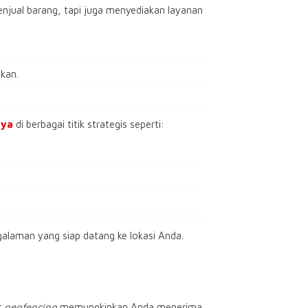
njual barang, tapi juga menyediakan layanan
akan.
aya
di berbagai titik strategis seperti:
alaman yang siap datang ke lokasi Anda.
r
geofencing
memungkinkan Anda menerima