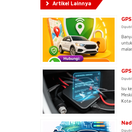
Artikel Lainnya
GPS
Dipubl
Banya
untuk
malam
GPS
Dipubl
Isu k
Meski
Kota-
Nad
Dipubl