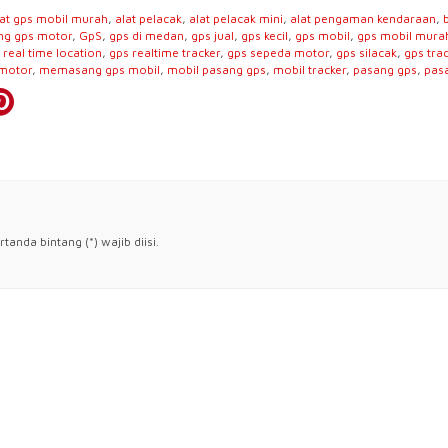
lat gps mobil murah
,
alat pelacak
,
alat pelacak mini
,
alat pengaman kendaraan
,
ng gps motor
,
GpS
,
gps di medan
,
gps jual
,
gps kecil
,
gps mobil
,
gps mobil mura
 real time location
,
gps realtime tracker
,
gps sepeda motor
,
gps silacak
,
gps trac
 motor
,
memasang gps mobil
,
mobil pasang gps
,
mobil tracker
,
pasang gps
,
pas
anda bintang (*) wajib diisi.