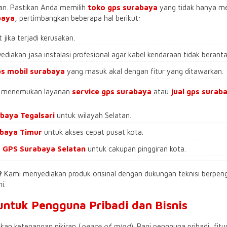
an. Pastikan Anda memilih
toko gps surabaya
yang tidak hanya me
baya
, pertimbangkan beberapa hal berikut:
jika terjadi kerusakan.
iakan jasa instalasi profesional agar kabel kendaraan tidak berant
ps mobil surabaya
yang masuk akal dengan fitur yang ditawarkan.
isa menemukan layanan
service gps surabaya
atau
jual gps surab
baya Tegalsari
untuk wilayah Selatan.
abaya
Timur
untuk akses cepat pusat kota.
h
GPS Surabaya Selatan
untuk cakupan pinggiran kota.
?
Kami menyediakan produk orisinal dengan dukungan teknisi berpeng
i.
untuk Pengguna Pribadi dan Bisnis
an ketenangan pikiran (
peace of mind
). Bagi pengguna pribadi, fitu