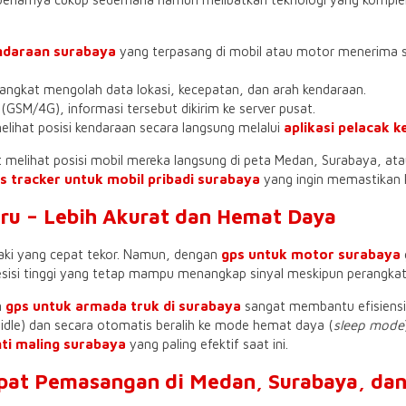
ndaraan surabaya
yang terpasang di mobil atau motor menerima sin
angkat mengolah data lokasi, kecepatan, dan arah kendaraan.
r (GSM/4G), informasi tersebut dikirim ke server pusat.
ihat posisi kendaraan secara langsung melalui
aplikasi pelacak 
t melihat posisi mobil mereka langsung di peta Medan, Surabaya, a
s tracker untuk mobil pribadi surabaya
yang ingin memastikan 
aru – Lebih Akurat dan Hemat Daya
h aki yang cepat tekor. Namun, dengan
gps untuk motor surabaya
isi tinggi yang tetap mampu menangkap sinyal meskipun perangkat 
n
gps untuk armada truk di surabaya
sangat membantu efisiensi 
dle) dan secara otomatis beralih ke mode hemat daya (
sleep mode
nti maling surabaya
yang paling efektif saat ini.
empat Pemasangan di Medan, Surabaya, da