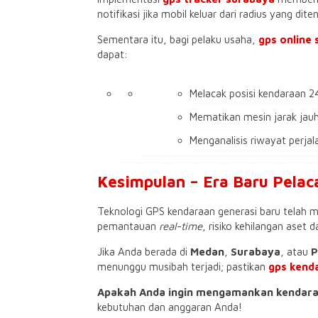
notifikasi jika mobil keluar dari radius yang dite
​Sementara itu, bagi pelaku usaha,
gps online
dapat:
​Melacak posisi kendaraan 
​Mematikan mesin jarak jauh
​Menganalisis riwayat perj
​Kesimpulan – Era Baru Pela
​Teknologi GPS kendaraan generasi baru telah 
pemantauan
real-time
, risiko kehilangan aset
​Jika Anda berada di
Medan
,
Surabaya
, atau
P
menunggu musibah terjadi; pastikan
gps kend
Apakah Anda ingin mengamankan kendara
kebutuhan dan anggaran Anda!