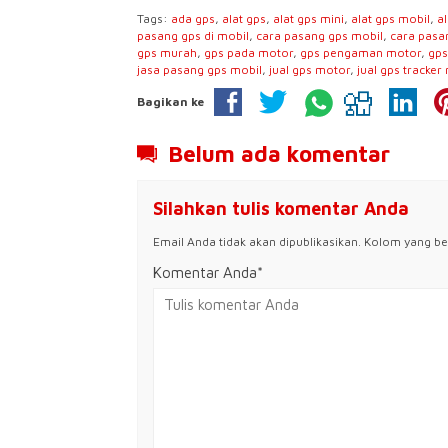
Tags:
ada gps
,
alat gps
,
alat gps mini
,
alat gps mobil
,
a
pasang gps di mobil
,
cara pasang gps mobil
,
cara pasa
gps murah
,
gps pada motor
,
gps pengaman motor
,
gps
jasa pasang gps mobil
,
jual gps motor
,
jual gps tracker
Bagikan ke
Belum ada komentar
Silahkan tulis komentar Anda
Email Anda tidak akan dipublikasikan. Kolom yang bert
Komentar Anda*