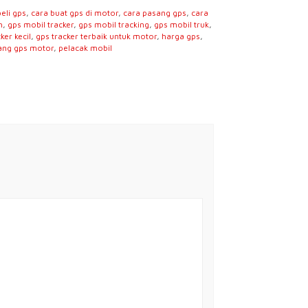
beli gps
,
cara buat gps di motor
,
cara pasang gps
,
cara
h
,
gps mobil tracker
,
gps mobil tracking
,
gps mobil truk
,
ker kecil
,
gps tracker terbaik untuk motor
,
harga gps
,
ang gps motor
,
pelacak mobil