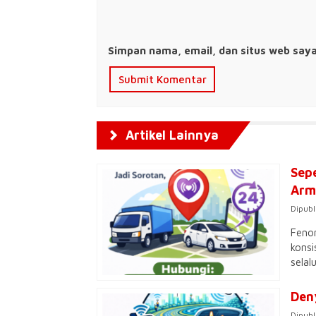
Simpan nama, email, dan situs web say
Artikel Lainnya
Sep
Arm
Dipubl
Fenom
konsi
selal
Den
Dipubl