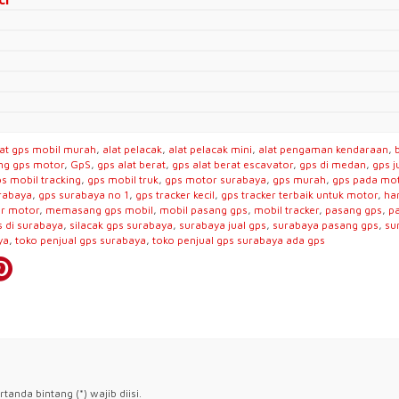
lat gps mobil murah
,
alat pelacak
,
alat pelacak mini
,
alat pengaman kendaraan
,
ng gps motor
,
GpS
,
gps alat berat
,
gps alat berat escavator
,
gps di medan
,
gps j
s mobil tracking
,
gps mobil truk
,
gps motor surabaya
,
gps murah
,
gps pada mo
rabaya
,
gps surabaya no 1
,
gps tracker kecil
,
gps tracker terbaik untuk motor
,
ha
er motor
,
memasang gps mobil
,
mobil pasang gps
,
mobil tracker
,
pasang gps
,
p
s di surabaya
,
silacak gps surabaya
,
surabaya jual gps
,
surabaya pasang gps
,
su
ya
,
toko penjual gps surabaya
,
toko penjual gps surabaya ada gps
anda bintang (*) wajib diisi.