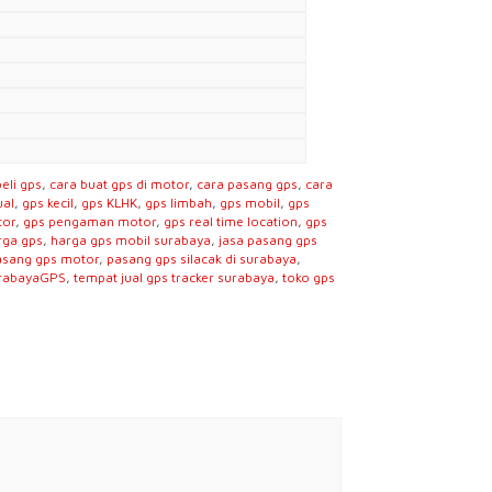
beli gps
,
cara buat gps di motor
,
cara pasang gps
,
cara
ual
,
gps kecil
,
gps KLHK
,
gps limbah
,
gps mobil
,
gps
tor
,
gps pengaman motor
,
gps real time location
,
gps
rga gps
,
harga gps mobil surabaya
,
jasa pasang gps
asang gps motor
,
pasang gps silacak di surabaya
,
rabayaGPS
,
tempat jual gps tracker surabaya
,
toko gps