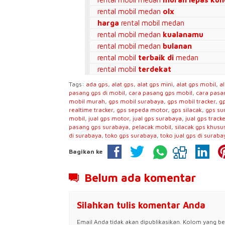
rental mobil medan
olx
harga
rental mobil medan
rental mobil medan
kualanamu
rental mobil medan
bulanan
rental mobil
terbaik di
medan
rental mobil
terdekat
Tags:
ada gps
,
alat gps
,
alat gps mini
,
alat gps mobil
,
a
pasang gps di mobil
,
cara pasang gps mobil
,
cara pasa
mobil murah
,
gps mobil surabaya
,
gps mobil tracker
,
gp
realtime tracker
,
gps sepeda motor
,
gps silacak
,
gps su
mobil
,
jual gps motor
,
jual gps surabaya
,
jual gps track
pasang gps surabaya
,
pelacak mobil
,
silacak gps khusu
di surabaya
,
toko gps surabaya
,
toko jual gps di suraba
Bagikan ke
Belum ada komentar
Silahkan tulis komentar Anda
Email Anda tidak akan dipublikasikan. Kolom yang bert