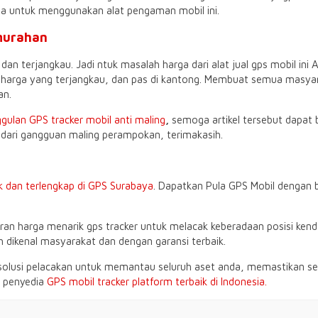
a untuk menggunakan alat pengaman mobil ini.
murahan
n terjangkau. Jadi ntuk masalah harga dari alat jual gps mobil ini An
 harga yang terjangkau, dan pas di kantong. Membuat semua masyarak
an.
gulan GPS tracker mobil anti maling
,
semoga artikel tersebut dapa
 dari gangguan maling perampokan, terimakasih.
k dan terlengkap di GPS Surabaya
. Dapatkan Pula GPS Mobil dengan
harga menarik gps tracker untuk melacak keberadaan posisi kendara
h dikenal masyarakat dan dengan garansi terbaik.
lusi pelacakan untuk memantau seluruh aset anda, memastikan semu
i penyedia
GPS mobil tracker platform terbaik di Indonesia.