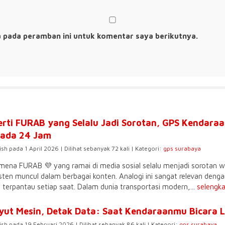
a pada peramban ini untuk komentar saya berikutnya.
erti FURAB yang Selalu Jadi Sorotan, GPS Kendaraa
ada 24 Jam
ish pada 1 April 2026 | Dilihat sebanyak 72 kali | Kategori:
gps surabaya
ena FURAB 💜 yang ramai di media sosial selalu menjadi sorotan w
sten muncul dalam berbagai konten. Analogi ini sangat relevan den
u terpantau setiap saat. Dalam dunia transportasi modern,...
selengk
yut Mesin, Detak Data: Saat Kendaraanmu Bicara 
ish pada 19 Februari 2026 | Dilihat sebanyak 86 kali | Kategori:
gps surabaya