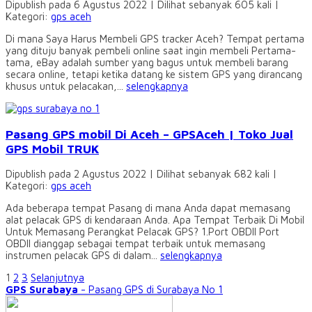
Dipublish pada 6 Agustus 2022 | Dilihat sebanyak 605 kali |
Kategori:
gps aceh
Di mana Saya Harus Membeli GPS tracker Aceh? Tempat pertama
yang dituju banyak pembeli online saat ingin membeli Pertama-
tama, eBay adalah sumber yang bagus untuk membeli barang
secara online, tetapi ketika datang ke sistem GPS yang dirancang
khusus untuk pelacakan,...
selengkapnya
Pasang GPS mobil Di Aceh – GPSAceh | Toko Jual
GPS Mobil TRUK
Dipublish pada 2 Agustus 2022 | Dilihat sebanyak 682 kali |
Kategori:
gps aceh
Ada beberapa tempat Pasang di mana Anda dapat memasang
alat pelacak GPS di kendaraan Anda. Apa Tempat Terbaik Di Mobil
Untuk Memasang Perangkat Pelacak GPS? 1.Port OBDII Port
OBDII dianggap sebagai tempat terbaik untuk memasang
instrumen pelacak GPS di dalam...
selengkapnya
1
2
3
Selanjutnya
GPS Surabaya
- Pasang GPS di Surabaya No 1