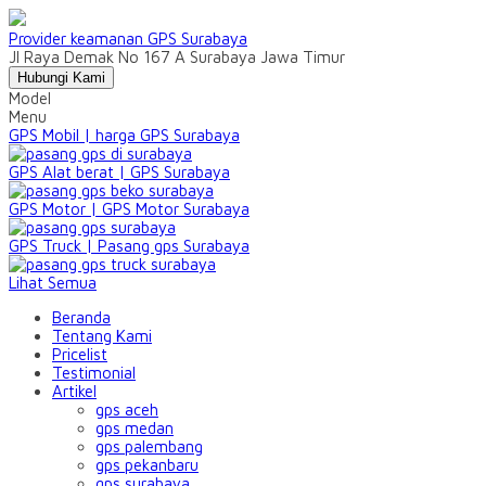
Provider keamanan GPS Surabaya
Jl Raya Demak No 167 A Surabaya Jawa Timur
Hubungi Kami
Model
Menu
GPS Mobil | harga GPS Surabaya
GPS Alat berat | GPS Surabaya
GPS Motor | GPS Motor Surabaya
GPS Truck | Pasang gps Surabaya
Lihat Semua
Beranda
Tentang Kami
Pricelist
Testimonial
Artikel
gps aceh
gps medan
gps palembang
gps pekanbaru
gps surabaya