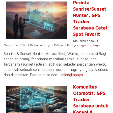
Pecinta
Sunrise/Sunset
Hunter: GPS
Tracker
Surabaya Catat
Spot Favorit
Dipublish pada 24
November 2025 | Dilihat sebanyak 155 kali | Kategori:
gps surabaya
Sunrise & Sunset Hunter: Antara Seni, Waktu, dan Lokasi Bagi
sebagian orang, fenomena matahari terbit (sunrise) dan
terbenam (sunset) adalah lebih dari sekadar pergantian waktu;
ini adalah sebuah seni, sebuah momen magis yang layak diburu
dan diabadikan. Para sunrise dan...
selengkapnya
Komunitas
Otomotif: GPS
Tracker
Surabaya untuk
Konvoi &