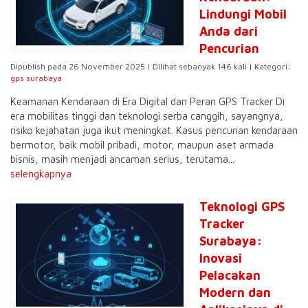
Lindungi Mobil
Anda dari
Pencurian
Dipublish pada 26 November 2025 | Dilihat sebanyak 146 kali | Kategori:
gps surabaya
Keamanan Kendaraan di Era Digital dan Peran GPS Tracker Di
era mobilitas tinggi dan teknologi serba canggih, sayangnya,
risiko kejahatan juga ikut meningkat. Kasus pencurian kendaraan
bermotor, baik mobil pribadi, motor, maupun aset armada
bisnis, masih menjadi ancaman serius, terutama...
selengkapnya
Teknologi GPS
Tracker
Surabaya:
Inovasi
Pelacakan
Modern dan