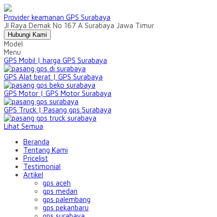
Provider keamanan GPS Surabaya
Jl Raya Demak No 167 A Surabaya Jawa Timur
Hubungi Kami
Model
Menu
GPS Mobil | harga GPS Surabaya
GPS Alat berat | GPS Surabaya
GPS Motor | GPS Motor Surabaya
GPS Truck | Pasang gps Surabaya
Lihat Semua
Beranda
Tentang Kami
Pricelist
Testimonial
Artikel
gps aceh
gps medan
gps palembang
gps pekanbaru
gps surabaya