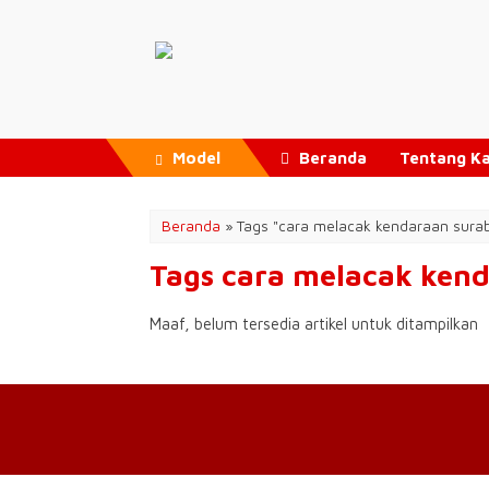
Model
Beranda
Tentang K
Beranda
»
Tags "cara melacak kendaraan sura
Tags cara melacak ken
Maaf, belum tersedia artikel untuk ditampilkan