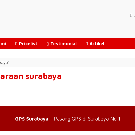
ami
Pricelist
Testimonial
Artikel
baya"
daraan surabaya
GPS Surabaya
- Pasang GPS di Surabaya No 1