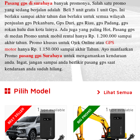
Pasang gps di surabaya
banyak promonya, Salah satu promo
yang sedang berjalan adalah Beli 5 unit gratis 1 unit Gps. Ini
berlaku sampai akhir tahun dan berlaku untuk semua wilayah
penjualan gps Pekanbaru, Gps Duri, gps Riau, gps Padang, gps
rokan hulu dan kota lainya. Ada juga yang paling Hot, Pasang gps
di medan Promo untuk mobil rental hanya Rp. 1.200.000 sampai
akhir tahun. Promo khusus untuk Ojek Online atau
GPS
motor
hanya Rp. 1.150.000 sampai akhir Tahun. Ayo manfaatkan
pasang gps Surabaya
Promo
untuk mengamankan kendaraan
anda. Ingat, jangan sampai anda berfikir pasang gps saat
kendaraan anda sudah hilang.
Pilih Model
Lihat Semua
BEST SELLER
1
1
type available
type available
BIG PROMO