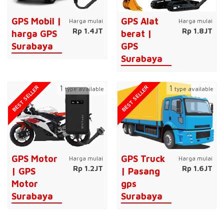
GPS Mobil |
GPS Alat
Harga mulai
Harga mulai
Rp 1.4JT
Rp 1.8JT
harga GPS
berat |
Surabaya
GPS
Surabaya
BEST SELLER
BEST SELLER
1
1
type available
type available
GPS Motor
GPS Truck
Harga mulai
Harga mulai
Rp 1.2JT
Rp 1.6JT
| GPS
| Pasang
Motor
gps
Surabaya
Surabaya